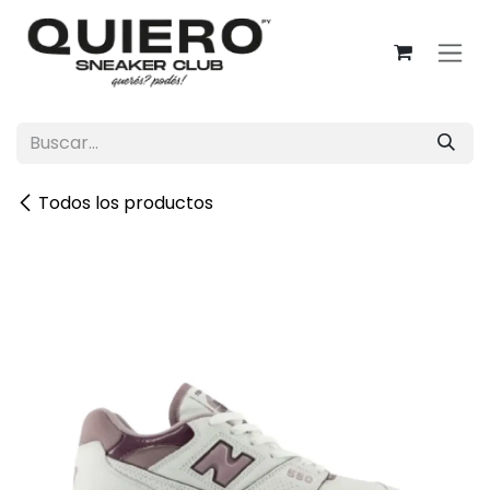
Ir al contenido
Todos los productos