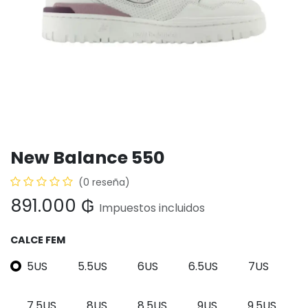
New Balance 550
(0 reseña)
891.000
₲
Impuestos incluidos
CALCE FEM
5US
5.5US
6US
6.5US
7US
7.5US
8US
8.5US
9US
9.5US