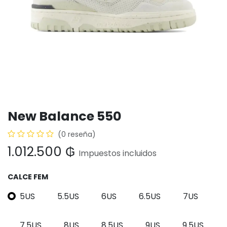
New Balance 550
(0 reseña)
1.012.500
₲
Impuestos incluidos
CALCE FEM
5US
5.5US
6US
6.5US
7US
7.5US
8US
8.5US
9US
9.5US