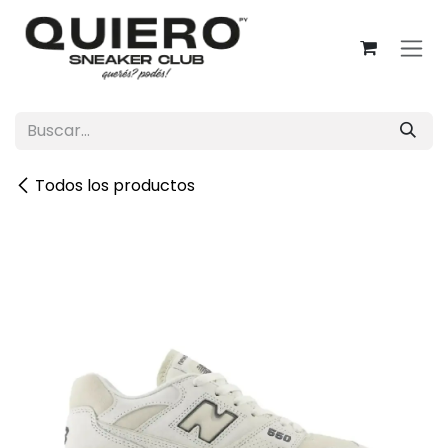
Ir al contenido
Todos los productos