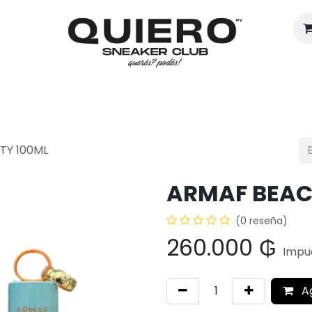
Hombres
Mujeres
Eventos
TY 100ML
ARMAF BEAC
(0 reseña)
260.000
₲
Impue
A