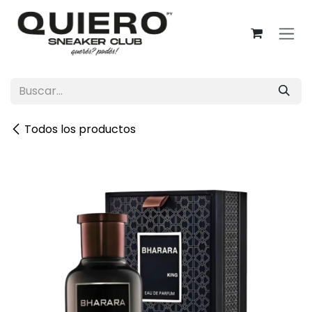
Ir al contenido
Todos los productos