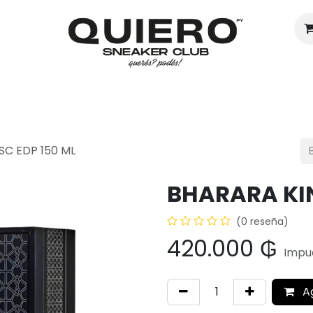
Hombres
Mujeres
Eventos
C EDP 150 ML
BHARARA KIN
(0 reseña)
420.000
₲
Impue
A