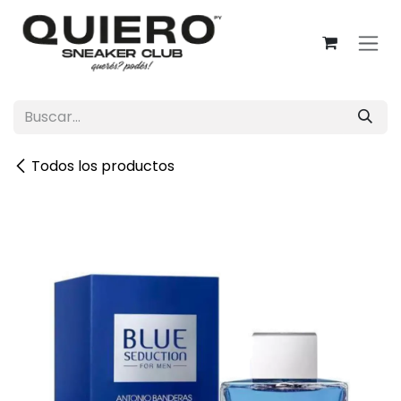
Ir al contenido
Todos los productos