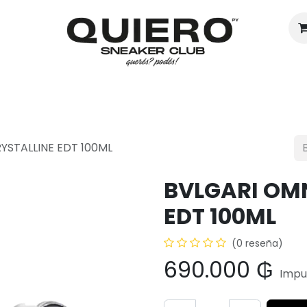
Hombres
Mujeres
Eventos
YSTALLINE EDT 100ML
BVLGARI OM
EDT 100ML
(0 reseña)
690.000
₲
Impu