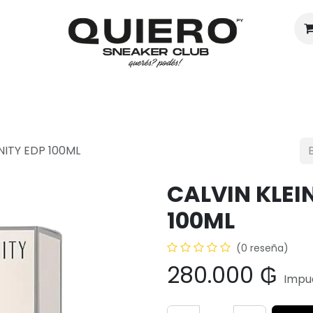
Hombres
Mujeres
Eventos
NITY EDP 100ML
CALVIN KLEI
100ML
(0 reseña)
280.000
₲
Impue