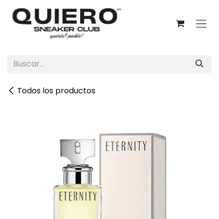
Ir al contenido
Todos los productos