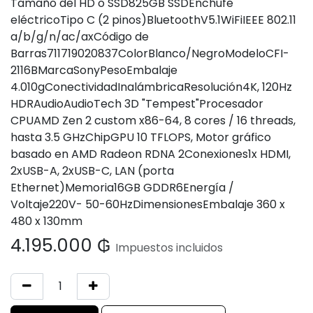
Tamaño del HD o SSD825GB SSDEnchufe
eléctricoTipo C (2 pinos)BluetoothV5.1WiFiIEEE 802.11
a/b/g/n/ac/axCódigo de
Barras711719020837ColorBlanco/NegroModeloCFI-
2116BMarcaSonyPesoEmbalaje
4.010gConectividadInalámbricaResolución4K, 120Hz
HDRAudioAudioTech 3D "Tempest"Procesador
CPUAMD Zen 2 custom x86-64, 8 cores / 16 threads,
hasta 3.5 GHzChipGPU 10 TFLOPS, Motor gráfico
basado en AMD Radeon RDNA 2Conexiones1x HDMI,
2xUSB-A, 2xUSB-C, LAN (porta
Ethernet)Memoria16GB GDDR6Energía /
Voltaje220V- 50-60HzDimensionesEmbalaje 360 x
480 x 130mm
4.195.000
₲
Impuestos incluidos