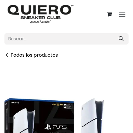
Ir al contenido
Todos los productos