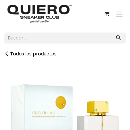
Ir al contenido
Todos los productos