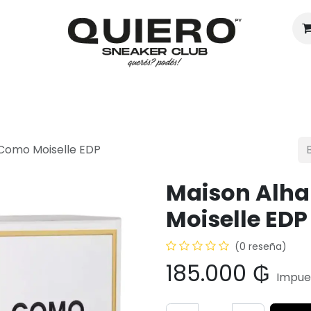
Hombres
Mujeres
Eventos
Como Moiselle EDP
Maison Alh
Moiselle EDP
(0 reseña)
185.000
₲
Impues