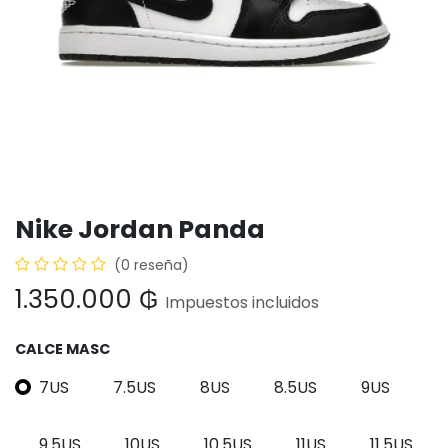
Nike Jordan Panda
(0 reseña)
1.350.000
₲
Impuestos incluidos
CALCE MASC
7US
7.5US
8US
8.5US
9US
9.5US
10US
10.5US
11US
11.5US