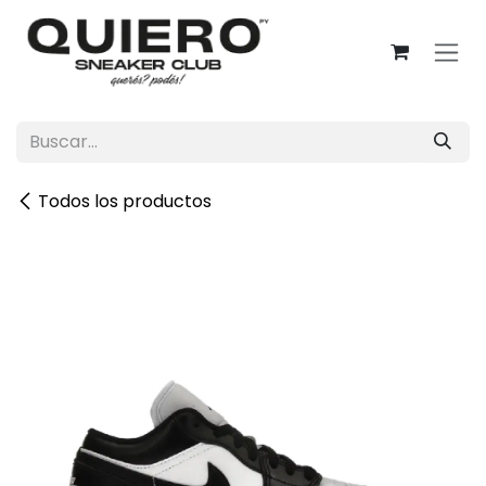
Ir al contenido
Todos los productos