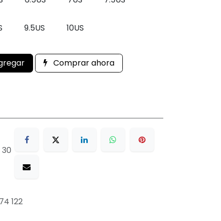
S
9.5US
10US
gregar
Comprar ahora
 30
74 122