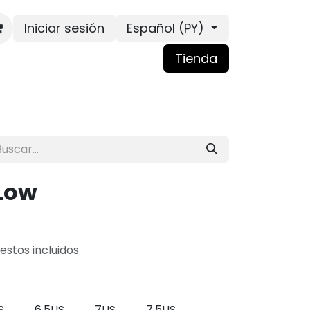
Iniciar sesión
Español (PY)
Tienda
 Low
estos incluidos
S
6.5US
7US
7.5US