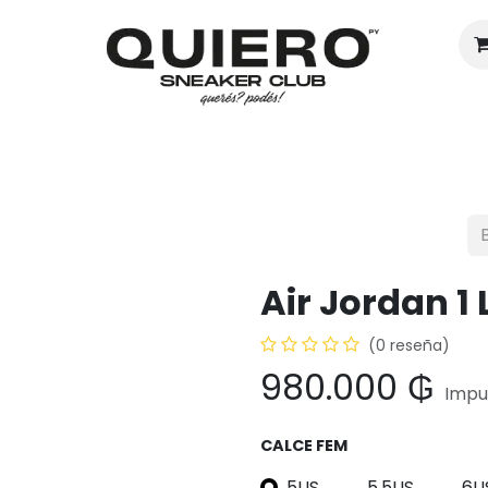
Hombres
Mujeres
Eventos
Air Jordan 1
(0 reseña)
980.000
₲
Impu
CALCE FEM
5US
5.5US
6U