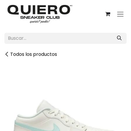
Ir al contenido
Todos los productos