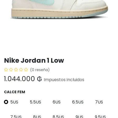
Nike Jordan 1 Low
(0 reseña)
1.044.000
₲
Impuestos incluidos
CALCE FEM
5US
5.5US
6US
6.5US
7US
7.5US
8US
8.5US
9US
9.5US