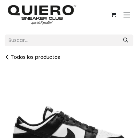
Ir al contenido
Todos los productos