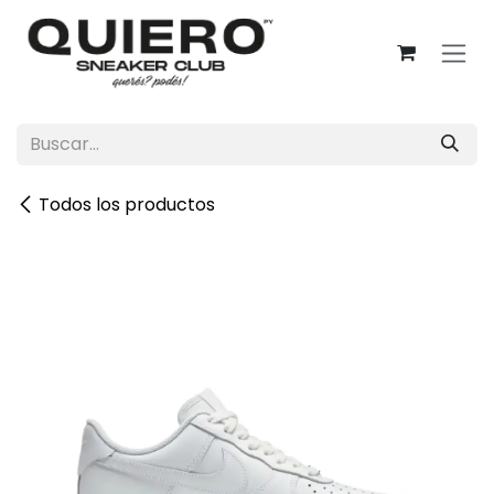
Ir al contenido
Todos los productos