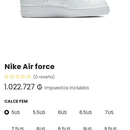
Nike Air force
(0 reseña)
1.022.727
₲
Impuestos incluidos
CALCE FEM
5US
5.5US
6US
6.5US
7US
7.5US
8US
8.5US
9US
9.5US