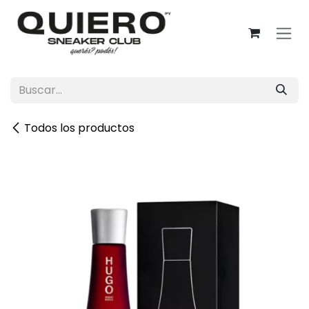
Ir al contenido
Todos los productos