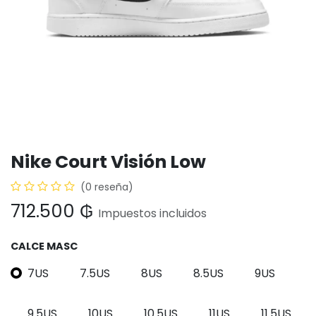
Nike Court Visión Low
(0 reseña)
712.500
₲
Impuestos incluidos
CALCE MASC
7US
7.5US
8US
8.5US
9US
9.5US
10US
10.5US
11US
11.5US