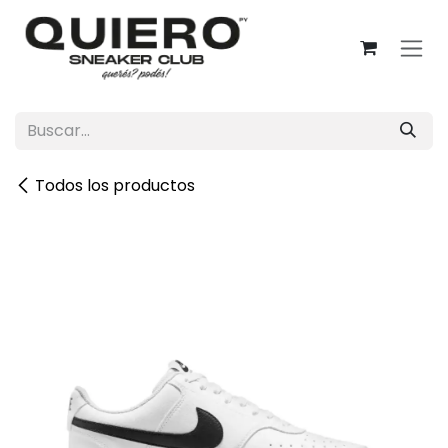
Ir al contenido
Todos los productos