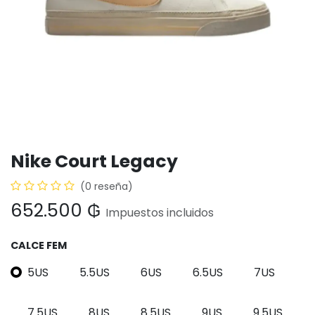
Nike Court Legacy
(0 reseña)
652.500
₲
Impuestos incluidos
CALCE FEM
5US
5.5US
6US
6.5US
7US
7.5US
8US
8.5US
9US
9.5US