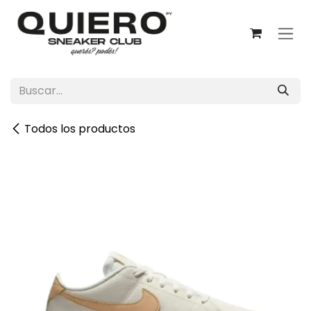
Ir al contenido
Todos los productos