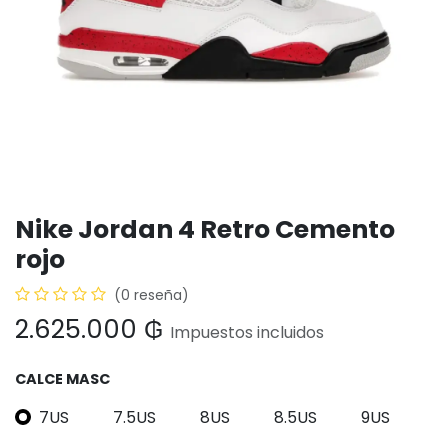
Nike Jordan 4 Retro Cemento
rojo
(0 reseña)
2.625.000
₲
Impuestos incluidos
CALCE MASC
7US
7.5US
8US
8.5US
9US