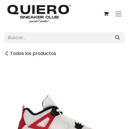
Ir al contenido
Todos los productos