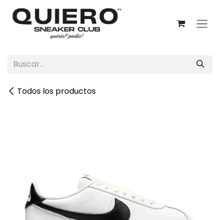
Ir al contenido
Todos los productos