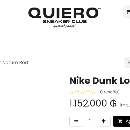
Hombres
Mujeres
Eventos
t Nature Red
Nike Dunk L
(0 reseña)
1.152.000
₲
Impu
A