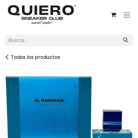
Ir al contenido
Todos los productos