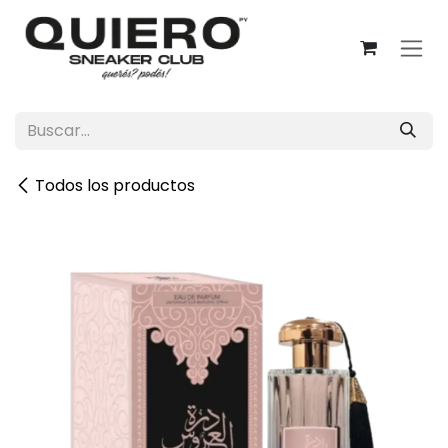
Ir al contenido
Todos los productos