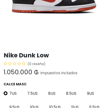
Nike Dunk Low
(0 reseña)
1.050.000
₲
Impuestos incluidos
CALCE MASC
7US
7.5US
8US
8.5US
9US
9.5US
10US
10.5US
11US
11.5US