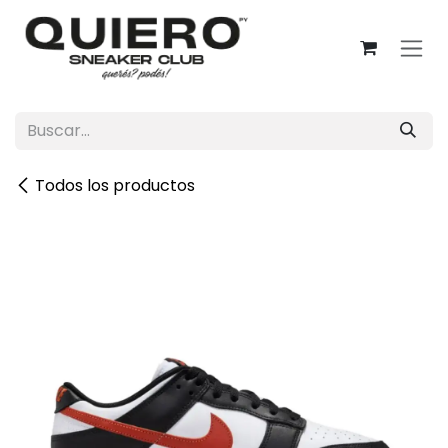
Ir al contenido
Todos los productos