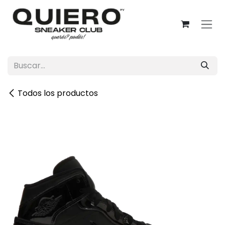
Ir al contenido
Todos los productos