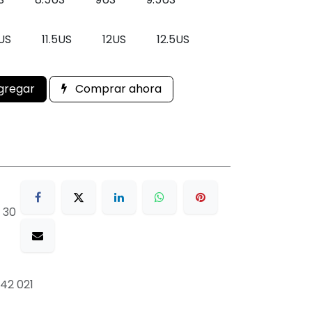
1US
11.5US
12US
12.5US
gregar
Comprar ahora
 30
42 021