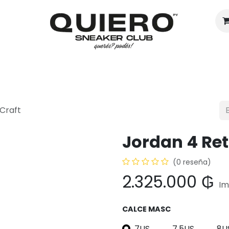
Hombres
Mujeres
Eventos
 Craft
Jordan 4 Ret
(0 reseña)
2.325.000
₲
Im
CALCE MASC
7US
7.5US
8U