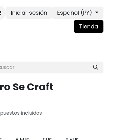
Iniciar sesión
Español (PY)
Tienda
ro Se Craft
puestos incluidos
S
8.5US
9US
9.5US