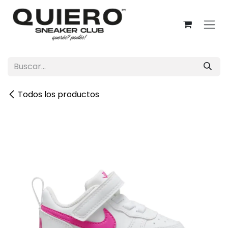
Ir al contenido
Todos los productos