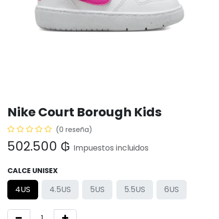
Nike Court Borough Kids
(0 reseña)
502.500
₲
Impuestos incluidos
CALCE UNISEX
4US
4.5US
5US
5.5US
6US