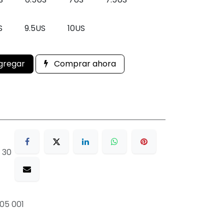
S
9.5US
10US
gregar
Comprar ahora
 30
05 001