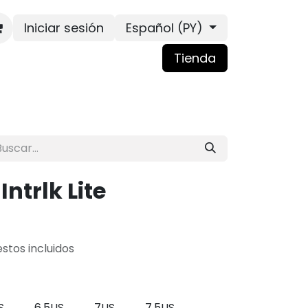
Iniciar sesión
Español (PY)
Tienda
Intrlk Lite
stos incluidos
S
6.5US
7US
7.5US