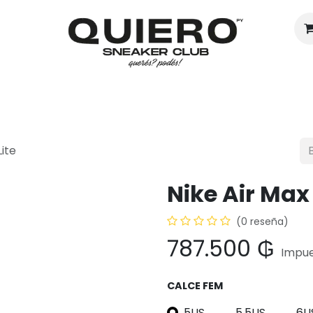
Hombres
Mujeres
Eventos
Lite
Nike Air Max 
(0 reseña)
787.500
₲
Impue
CALCE FEM
5US
5.5US
6U