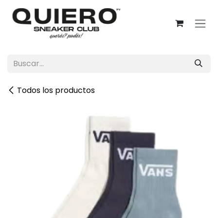
Ir al contenido
Todos los productos