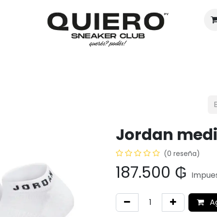
Hombres
Mujeres
Eventos
Jordan med
(0 reseña)
187.500
₲
Impues
A