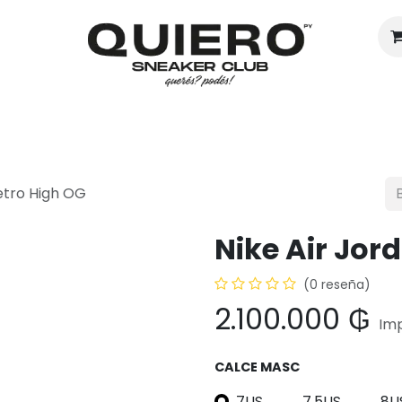
Hombres
Mujeres
Eventos
Retro High OG
Nike Air Jor
(0 reseña)
2.100.000
₲
Imp
CALCE MASC
7US
7.5US
8U