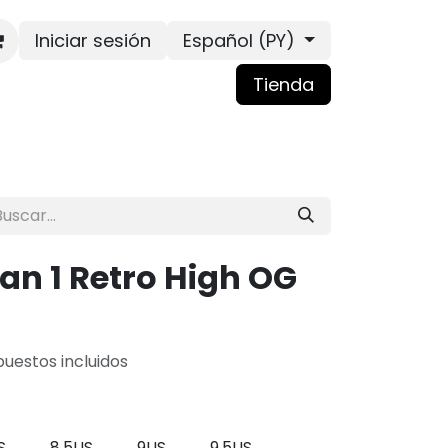
Iniciar sesión
Español (PY)
Tienda
dan 1 Retro High OG
uestos incluidos
S
8.5US
9US
9.5US