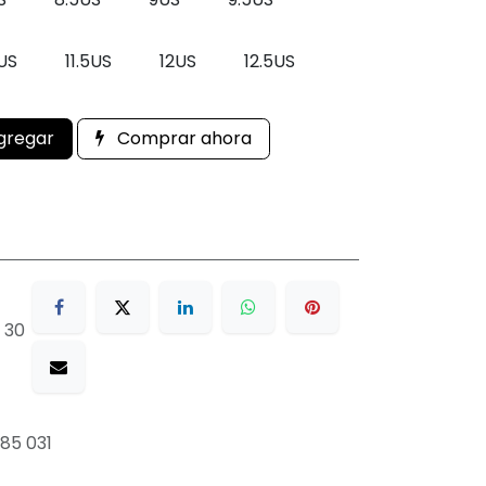
1US
11.5US
12US
12.5US
gregar
Comprar ahora
 30
85 031