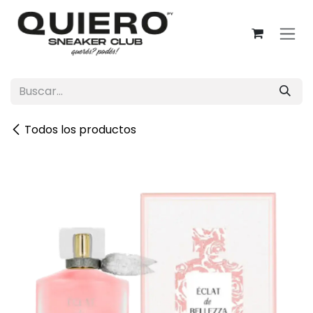
Ir al contenido
Todos los productos