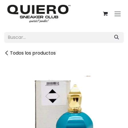
Ir al contenido
Todos los productos