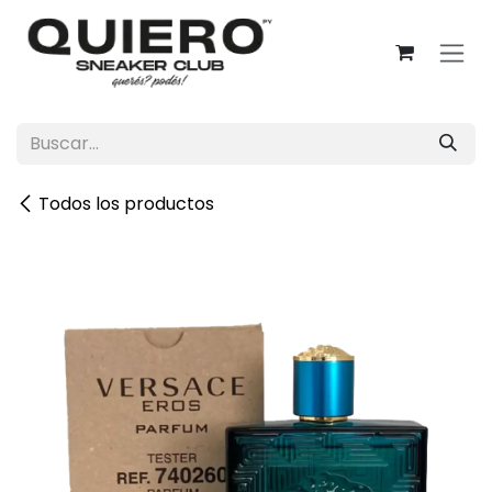
Ir al contenido
Todos los productos