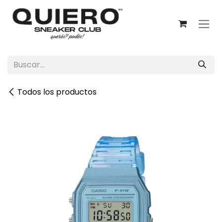
Ir al contenido
Todos los productos