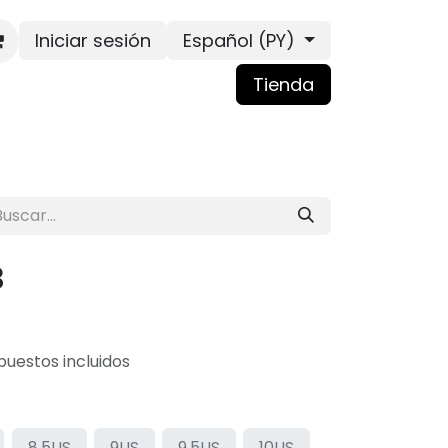
Iniciar sesión
Español (PY)
Tienda
B
puestos incluidos
8.5US
9US
9.5US
10US