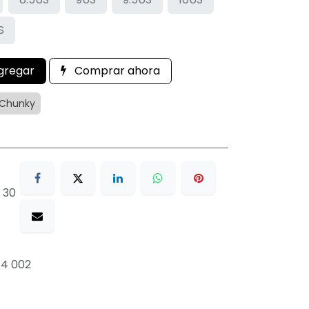
S
gregar
Comprar ahora
Chunky
 30
74 002