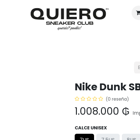
Hombres
Mujeres
Eventos
Nike Dunk S
(0 reseña)
1.008.000
₲
Im
CALCE UNISEX
7US
7.5US
8US