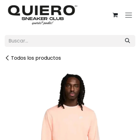
Ir al contenido
Todos los productos