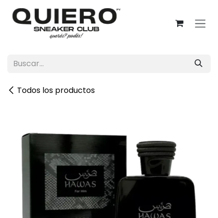
Ir al contenido
Todos los productos