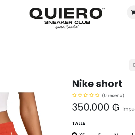
Hombres
Mujeres
Eventos
Nike short
(0 reseña)
350.000
₲
Impue
TALLE
XS
S
M
L