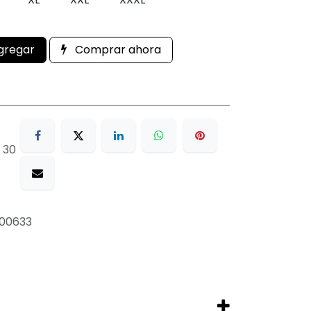
gregar
Comprar ahora
 30
00633