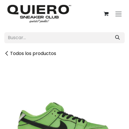
Ir al contenido
Todos los productos