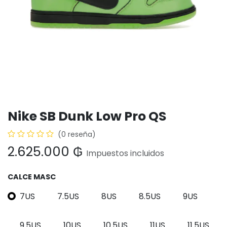
Nike SB Dunk Low Pro QS
(0 reseña)
2.625.000
₲
Impuestos incluidos
CALCE MASC
7US
7.5US
8US
8.5US
9US
9.5US
10US
10.5US
11US
11.5US