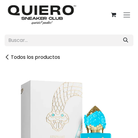
Ir al contenido
Todos los productos