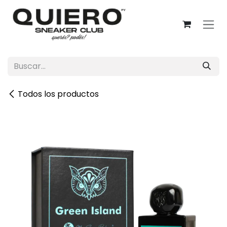
Ir al contenido
Todos los productos