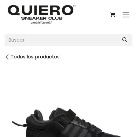
Ir al contenido
Todos los productos