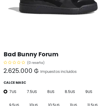
Bad Bunny Forum
(0 reseña)
2.625.000
₲
Impuestos incluidos
CALCE MASC
7US
7.5US
8US
8.5US
9US
9.5US
10US
10.5US
11US
11.5US