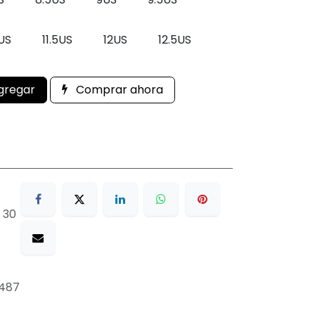
1US
11.5US
12US
12.5US
gregar
Comprar ahora
 30
487