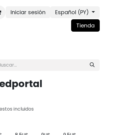
Iniciar sesión
Español (PY)
Tienda
edportal
stos incluidos
S
8.5US
9US
9.5US