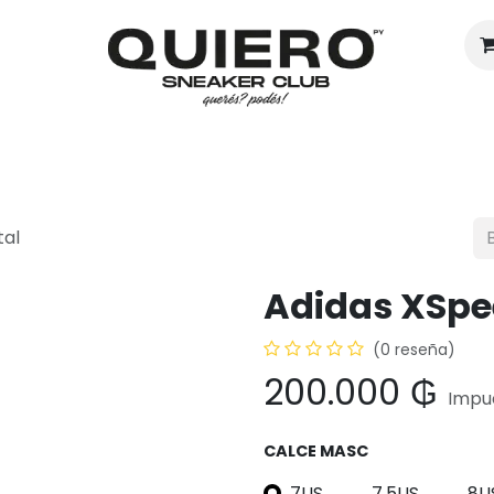
Hombres
Mujeres
Eventos
tal
Adidas XSpe
(0 reseña)
200.000
₲
Impue
CALCE MASC
7US
7.5US
8U