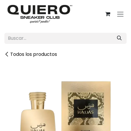
Ir al contenido
Todos los productos