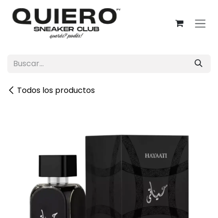
Ir al contenido
Todos los productos