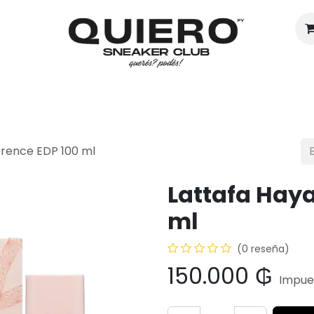
Hombres
Mujeres
Eventos
orence EDP 100 ml
Lattafa Haya
ml
(0 reseña)
150.000
₲
Impues