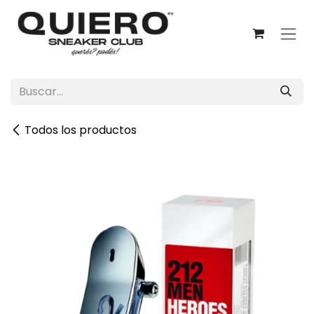
Ir al contenido
Todos los productos